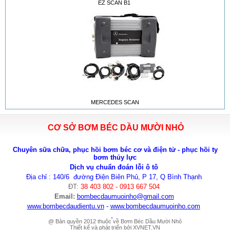
EZ SCAN B1
MERCEDES SCAN
CƠ SỞ BƠM BÉC DẦU MƯỜI NHỎ
Chuyên sữa chữa, phục hồi bơm béc cơ và điện tử - phục hồi ty
bơm thủy lực
Dịch vụ chuẩn đoán lỗi ô tô
Địa chỉ : 140/6 đường Điện Biên Phủ, P 17, Q Bình Thạnh
ĐT:
38 403 802 - 0913 667 504
Email:
bombecdaumuoinho
@gmail.com
www.bombecdaudientu.vn
-
www.bombecdaumuoinho.com
@ Bản quyền 2012 thuộc về Bơm Béc Dầu Mười Nhỏ
Thiết kế và phát triển bởi
XVNET.VN