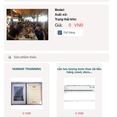
Model:
Xuất xứ:
Trạng thái kho:
Giá:
0
VNĐ
Giỏ hàng
Sản phẩm khác
YANMAR TRAINNING
cân lưu lượng bơm theo tài liệu
hãng zexel, dens...
0 VNĐ
0 VNĐ