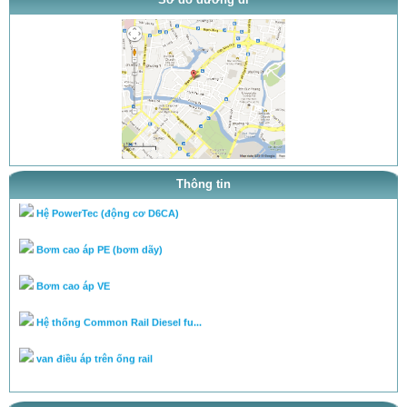
thông báo khai trương
tra ty, béc của bơm theo tai l...
tra ty, béc của bơm theo tai l...
cân lưu lượng bơm theo tài liệ...
Chuyên cân chỉnh bơm béc theo...
Thông tin
Hệ PowerTec (động cơ D6CA)
Bơm cao áp PE (bơm dãy)
Bơm cao áp VE
Hệ thống Common Rail Diesel fu...
van điều áp trên ống rail