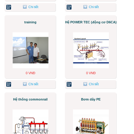
Chi tiết
Chi tiết
training
Hệ POWER TEC (động cơ D6CA)
0 VNĐ
0 VNĐ
Chi tiết
Chi tiết
Hệ thống commonrail
Bơm dãy PE