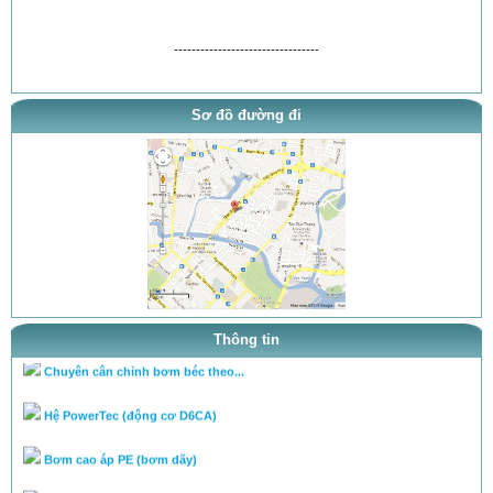
---------------------------------
Sơ đồ đường đi
thông báo khai trương
tra ty, béc của bơm theo tai l...
tra ty, béc của bơm theo tai l...
cân lưu lượng bơm theo tài liệ...
Thông tin
Chuyên cân chỉnh bơm béc theo...
Hệ PowerTec (động cơ D6CA)
Bơm cao áp PE (bơm dãy)
Bơm cao áp VE