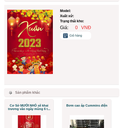
Model:
Xuất xứ:
Trạng thái kho:
Giá:
0
VNĐ
Giỏ hàng
Sản phẩm khác
Cơ Sở MƯỞI NHỎ sẽ khai
Bơm cao áp Cummins điện
trương vào ngày mùng 6 t...