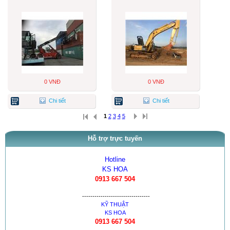
0 VNĐ
0 VNĐ
Chi tiết
Chi tiết
1
2
3
4
5
Hỗ trợ trực tuyến
Hotline
KS HOA
0913 667 504
---------------------------------
KỸ THUẬT
KS HOA
0913 667 504