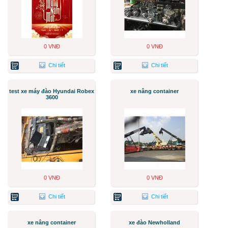
0 VNĐ
0 VNĐ
Chi tiết
Chi tiết
test xe máy đào Hyundai Robex
xe nâng container
3600
0 VNĐ
0 VNĐ
Chi tiết
Chi tiết
xe nâng container
xe đào Newholland