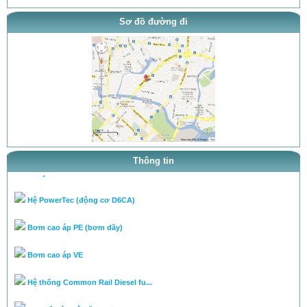
Sơ đồ đường đi
thông báo khai trương
tra ty, béc của bơm theo tai l...
tra ty, béc của bơm theo tai l...
cân lưu lượng bơm theo tài liệ...
Thông tin
Chuyên cân chỉnh bơm béc theo...
Hệ PowerTec (động cơ D6CA)
Bơm cao áp PE (bơm dãy)
Bơm cao áp VE
Hệ thống Common Rail Diesel fu...
van điều áp trên ống rail