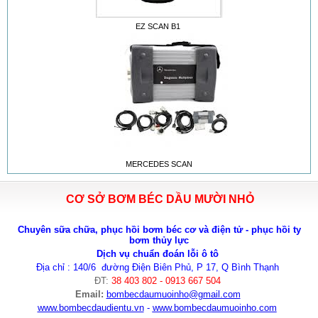
EZ SCAN B1
MERCEDES SCAN
CƠ SỞ BƠM BÉC DẦU MƯỜI NHỎ
Chuyên sữa chữa, phục hồi bơm béc cơ và điện tử - phục hồi ty
bơm thủy lực
Dịch vụ chuẩn đoán lỗi ô tô
Địa chỉ : 140/6 đường Điện Biên Phủ, P 17, Q Bình Thạnh
ĐT:
38 403 802 - 0913 667 504
Email:
bombecdaumuoinho
@gmail.com
www.bombecdaudientu.vn
-
www.bombecdaumuoinho.com