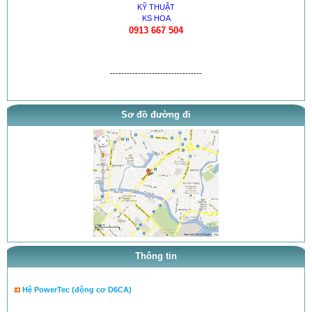
KỸ THUẬT
KS HOA
0913 667 504
---------------------------------
Sơ đồ đường đi
thông báo khai trương
tra ty, béc của bơm theo tai l...
tra ty, béc của bơm theo tai l...
cân lưu lượng bơm theo tài liệ...
Chuyên cân chỉnh bơm béc theo...
Thông tin
Hệ PowerTec (động cơ D6CA)
Bơm cao áp PE (bơm dãy)