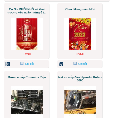
Cơ Sở MƯỞI NHỎ sẽ khai
Chúc Mừng năm Mới
trương vào ngày mùng 6 t...
0 VNĐ
0 VNĐ
Chi tiết
Chi tiết
Bơm cao áp Cummins điện
test xe máy đào Hyundai Robex
3600