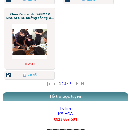
Khóa đào tạo do YANMAR
SINGAPORE hướng dẫn tại c...
0 VNĐ
Chi tiết
1
2
3
4
5
Hỗ trợ trực tuyến
Hotline
KS HOA
0913 667 504
---------------------------------