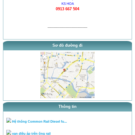
KS HOA
0913 667 504
thông báo khai trương
---------------------------------
tra ty, béc của bơm theo tai l...
Sơ đồ đường đi
tra ty, béc của bơm theo tai l...
cân lưu lượng bơm theo tài liệ...
Chuyên cân chỉnh bơm béc theo...
Hệ PowerTec (động cơ D6CA)
Bơm cao áp PE (bơm dãy)
Thông tin
Bơm cao áp VE
Hệ thống Common Rail Diesel fu...
van điều áp trên ống rail