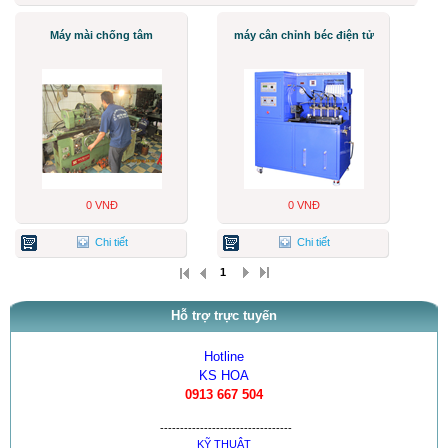
Máy mài chống tâm
máy cân chỉnh béc điện tử
0 VNĐ
0 VNĐ
Chi tiết
Chi tiết
1
Hỗ trợ trực tuyến
Hotline
KS HOA
0913 667 504
---------------------------------
KỸ THUẬT