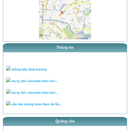
Thông tin
thông báo khai trương
tra ty, béc của bơm theo tai l...
tra ty, béc của bơm theo tai l...
cân lưu lượng bơm theo tài liệ...
Chuyên cân chỉnh bơm béc theo...
Quảng cáo
Hệ PowerTec (động cơ D6CA)