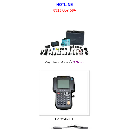
HOTLINE
Bơm cao áp PE (bơm dãy)
0913 667 504
Bơm cao áp VE
Hệ thống Common Rail Diesel fu...
van điều áp trên ống rail
Máy chuẩn đoán lỗi
G Scan
EZ SCAN B1