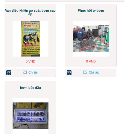
Van điều khiển áp suất bơm cao
Phục hổi ty bơm
áp
0 VNĐ
0 VNĐ
Chi tiết
Chi tiết
bơm béc dầu