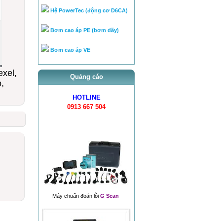
Bơm cao áp PE (bơm dãy)
Bơm cao áp VE
Hệ thống Common Rail Diesel
fu...
exel,
Quảng cáo
van điều áp trên ống rail
,
HOTLINE
0913 667 504
Máy chuẩn đoán lỗi
G Scan