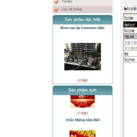
Tài liệu
Các hệ thống
Sản phẩm đặc biệt
Bơm cao áp Cummins điện
Cơ Sở MƯỞI NHỎ sẽ khai trương
vào ngày mùng 6 tết Quí Mão 2023.
0 VNĐ
Sản phẩm mới
0 VNĐ
Chúc Mừng năm Mới