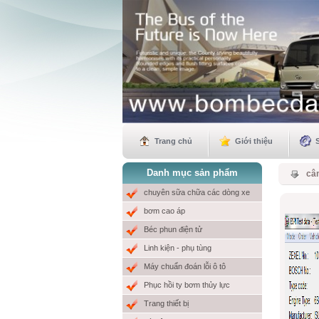
Trang chủ
Giới thiệu
Danh mục sản phẩm
cân
chuyên sữa chữa các dòng xe
bơm cao áp
Béc phun điện tử
Linh kiện - phụ tùng
Máy chuẩn đoán lỗi ô tô
Phục hồi ty bơm thủy lực
Trang thiết bị