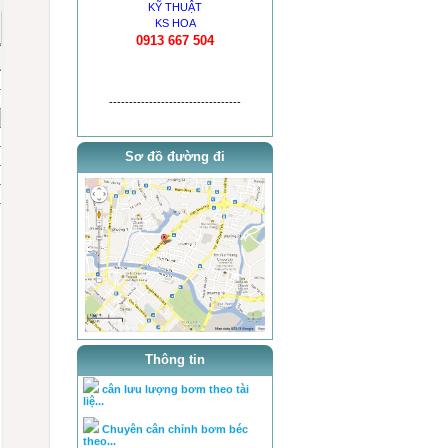
KỸ THUẬT
KS HOA
0913 667 504
---------------------------------
Sơ đồ đường đi
thông báo khai trương
tra ty, béc của bơm theo tai l...
tra ty, béc của bơm theo tai l...
Thông tin
cân lưu lượng bơm theo tài
liệ...
Chuyên cân chỉnh bơm béc
theo...
Hệ PowerTec (động cơ D6CA)