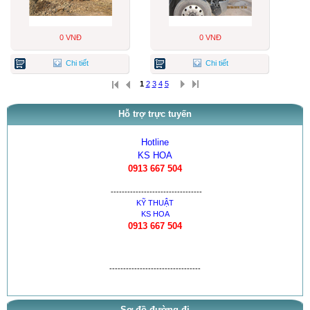
0 VNĐ
0 VNĐ
Chi tiết
Chi tiết
1
2
3
4
5
Hỗ trợ trực tuyến
Hotline
KS HOA
0913 667 504
---------------------------------
KỸ THUẬT
thông báo khai trương
KS HOA
0913 667 504
tra ty, béc của bơm theo tai l...
tra ty, béc của bơm theo tai l...
---------------------------------
cân lưu lượng bơm theo tài liệ...
Sơ đồ đường đi