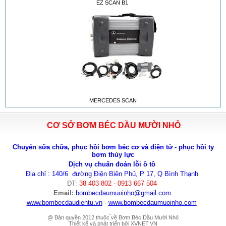
EZ SCAN B1
MERCEDES SCAN
CƠ SỞ BƠM BÉC DẦU MƯỜI NHỎ
Chuyên sữa chữa, phục hồi bơm béc cơ và điện tử - phục hồi ty
bơm thủy lực
Dịch vụ chuẩn đoán lỗi ô tô
Địa chỉ : 140/6 đường Điện Biên Phủ, P 17, Q Bình Thạnh
ĐT:
38 403 802 - 0913 667 504
Email:
bombecdaumuoinho
@gmail.com
www.bombecdaudientu.vn
-
www.bombecdaumuoinho.com
@ Bản quyền 2012 thuộc về Bơm Béc Dầu Mười Nhỏ
Thiết kế và phát triển bởi
XVNET.VN