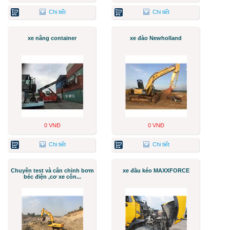
Chi tiết
Chi tiết
xe nâng container
xe đào Newholland
0 VNĐ
0 VNĐ
Chi tiết
Chi tiết
Chuyên test và cân chỉnh bơm
xe đầu kéo MAXXFORCE
béc điện ,cơ xe côn...