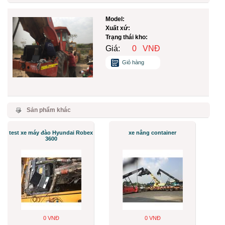
Model:
Xuất xứ:
Trạng thái kho:
Giá:
0
VNĐ
Giỏ hàng
Sản phẩm khác
test xe máy đào Hyundai Robex
xe nâng container
3600
0 VNĐ
0 VNĐ