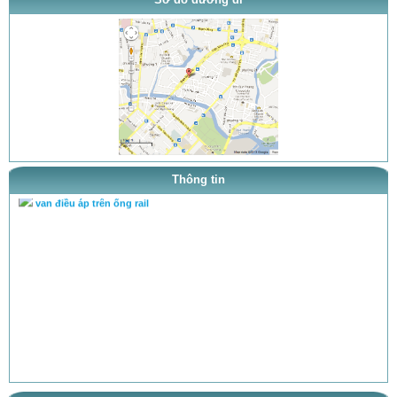
Chuyên cân chỉnh bơm béc theo...
Hệ PowerTec (động cơ D6CA)
Bơm cao áp PE (bơm dãy)
Bơm cao áp VE
Hệ thống Common Rail Diesel fu...
Thông tin
van điều áp trên ống rail