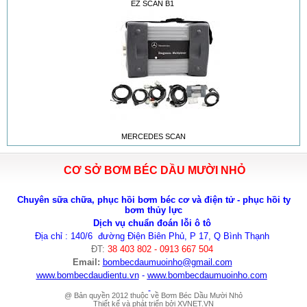
EZ SCAN B1
MERCEDES SCAN
CƠ SỞ BƠM BÉC DẦU MƯỜI NHỎ
Chuyên sữa chữa, phục hồi bơm béc cơ và điện tử - phục hồi ty
bơm thủy lực
Dịch vụ chuẩn đoán lỗi ô tô
Địa chỉ : 140/6 đường Điện Biên Phủ, P 17, Q Bình Thạnh
ĐT:
38 403 802 - 0913 667 504
Email:
bombecdaumuoinho
@gmail.com
www.bombecdaudientu.vn
-
www.bombecdaumuoinho.com
@ Bản quyền 2012 thuộc về Bơm Béc Dầu Mười Nhỏ
Thiết kế và phát triển bởi
XVNET.VN