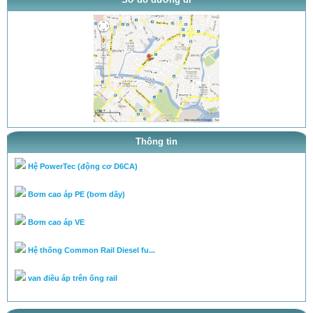
thông báo khai trương
tra ty, béc của bơm theo tai l...
tra ty, béc của bơm theo tai l...
cân lưu lượng bơm theo tài liệ...
Chuyên cân chỉnh bơm béc theo...
Thông tin
Hệ PowerTec (động cơ D6CA)
Bơm cao áp PE (bơm dãy)
Bơm cao áp VE
Hệ thống Common Rail Diesel fu...
van điều áp trên ống rail