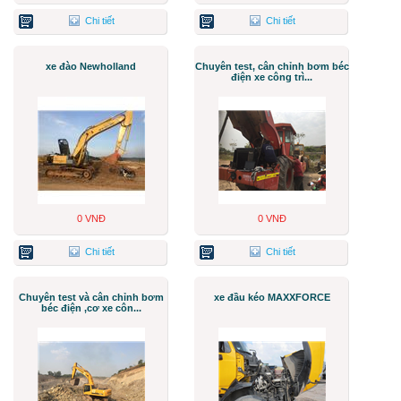
Chi tiết
Chi tiết
xe đào Newholland
Chuyên test, cân chỉnh bơm béc
điện xe công trì...
0 VNĐ
0 VNĐ
Chi tiết
Chi tiết
Chuyên test và cân chỉnh bơm
xe đầu kéo MAXXFORCE
béc điện ,cơ xe côn...