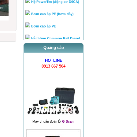
Bơm cao áp PE (bơm dãy)
Bơm cao áp VE
Hệ thống Common Rail Diesel
fu...
van điều áp trên ống rail
Quảng cáo
HOTLINE
0913 667 504
Máy chuẩn đoán lỗi
G Scan