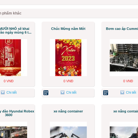
n phẩm khác
MƯỞI NHỎ sẽ khai
Chúc Mừng năm Mới
Bơm cao áp Cummi
ào ngày mùng 6 t...
0 VNĐ
0 VNĐ
0 VNĐ
Chi tiết
Chi tiết
Chi tiết
áy đào Hyundai Robex
xe nâng container
xe nâng contai
3600