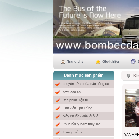
Trang chủ
Giới thiệu
Danh mục sản phẩm
Kh
chuyên sữa chữa các dòng xe
bơm cao áp
Béc phun điện tử
Linh kiện - phụ tùng
Máy chuẩn đoán lỗi ô tô
Phục hồi ty bơm thủy lực
Trang thiết bị
YANMAR