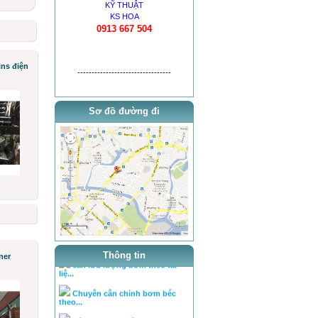
KỸ THUẬT
KS HOA
0913 667 504
ns điện
---------------------------------
Sơ đồ đường đi
thông báo khai trương
tra ty, béc của bơm theo tai l...
tra ty, béc của bơm theo tai l...
cân lưu lượng bơm theo tài
liệ...
Thông tin
ner
Chuyên cân chỉnh bơm béc
theo...
Hệ PowerTec (động cơ D6CA)