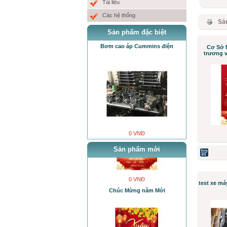
Tài liệu
Các hệ thống
Sả
Sản phẩm đặc biệt
Bơm cao áp Cummins điện
Cơ Sở 
trương v
Cơ Sở MƯỞI NHỎ sẽ khai trương
vào ngày mùng 6 tết Quí Mão 2023.
0 VNĐ
Sản phẩm mới
0 VNĐ
Chúc Mừng năm Mới
test xe m