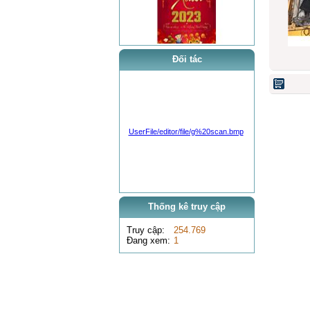
0 VNĐ
Đối tác
Bơm cao áp Cummins điện
UserFile/editor/file/g%20scan.bmp
0 VNĐ
test xe máy đào Hyundai Robex 3600
Thống kê truy cập
Truy cập:
254.769
Đang xem:
1