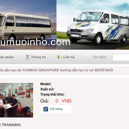
Sản phẩm
Thông tin
Liên hệ
Tìm kiếm
óa đào tạo do YANMAR SINGAPORE hướng dẫn tại cơ sở MƯỜI NHỎ
Model:
Xuất xứ:
Trạng thái kho:
Giá:
0
VNĐ
Giỏ hàng
 TRAINNING