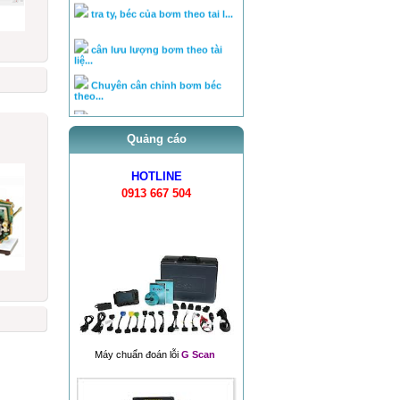
cân lưu lượng bơm theo tài
liệ...
Chuyên cân chỉnh bơm béc
theo...
Hệ PowerTec (động cơ D6CA)
Bơm cao áp PE (bơm dãy)
Quảng cáo
Bơm cao áp VE
HOTLINE
0913 667 504
Hệ thống Common Rail Diesel
fu...
van điều áp trên ống rail
Máy chuẩn đoán lỗi
G Scan