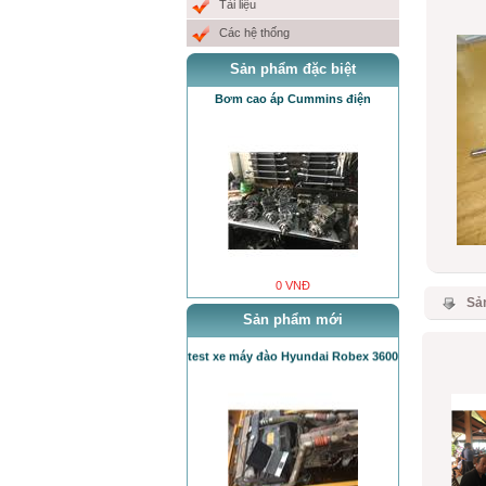
EUI ( E
Tài liệu
Các hệ thống
Sản phẩm đặc biệt
0 VNĐ
Bơm cao áp Cummins điện
Bơm cao áp Cummins điện
0 VNĐ
Sả
0 VNĐ
Sản phẩm mới
test xe máy đào Hyundai Robex 3600