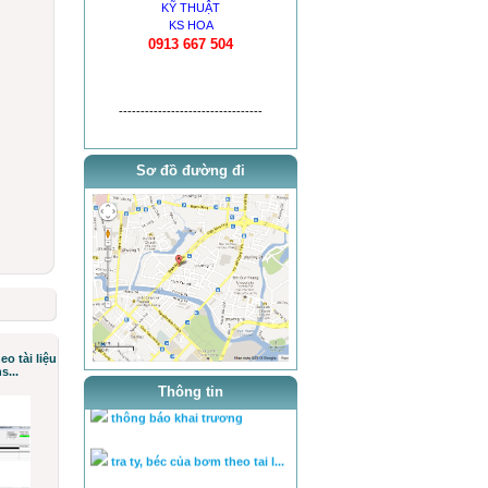
KỸ THUẬT
KS HOA
0913 667 504
---------------------------------
Sơ đồ đường đi
o tài liệu
s...
thông báo khai trương
Thông tin
tra ty, béc của bơm theo tai l...
tra ty, béc của bơm theo tai l...