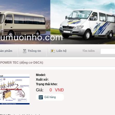
Sản phẩm
Thông tin
Liên hệ
Tìm kiếm
 POWER TEC (động cơ D6CA)
Model:
Xuất xứ:
Trạng thái kho:
Giá:
0
VNĐ
Giỏ hàng