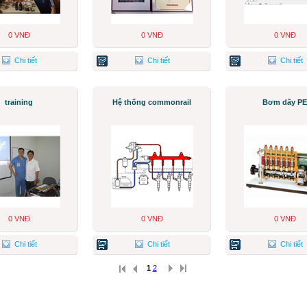
0 VNĐ
0 VNĐ
0 VNĐ
Chi tiết
Chi tiết
Chi tiết
training
Hệ thống commonrail
Bơm dãy PE
0 VNĐ
0 VNĐ
0 VNĐ
Chi tiết
Chi tiết
Chi tiết
1
2