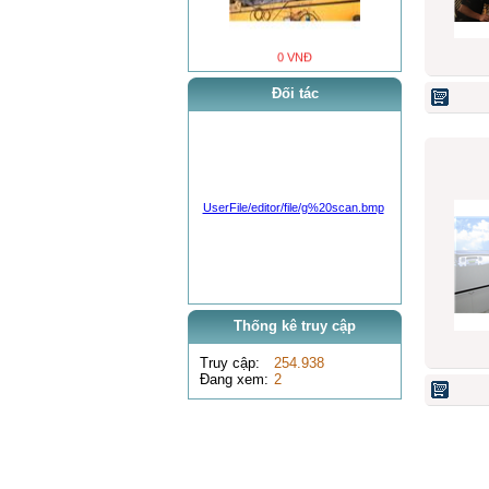
0 VNĐ
xe nâng container
Đối tác
UserFile/editor/file/g%20scan.bmp
0 VNĐ
xe nâng container
Thống kê truy cập
Truy cập:
254.938
Đang xem:
2
0 VNĐ
xe đào Newholland