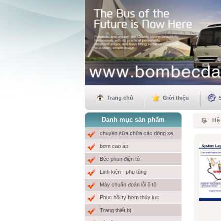
Cơ Sở MƯỞI NHỎ sẽ khai trương
vào ngày mùng 6 tết Quí Mão 2023.
Trang chủ
Giới thiệu
Danh mục sản phẩm
Hệ
chuyên sữa chữa các dòng xe
bơm cao áp
Béc phun điện tử
0 VNĐ
Linh kiện - phụ tùng
Chúc Mừng năm Mới
Máy chuẩn đoán lỗi ô tô
Phục hồi ty bơm thủy lực
Trang thiết bị