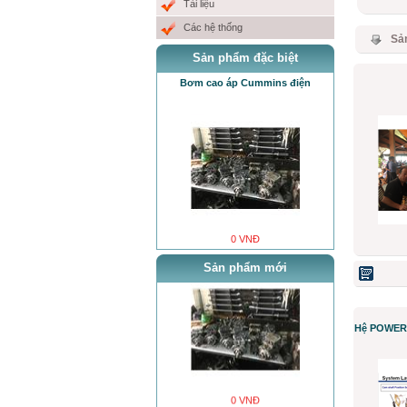
Tài liệu
0 VNĐ
Các hệ thống
Sả
Chúc Mừng năm Mới
Sản phẩm đặc biệt
Bơm cao áp Cummins điện
0 VNĐ
Bơm cao áp Cummins điện
0 VNĐ
Sản phẩm mới
Hệ POWER 
0 VNĐ
test xe máy đào Hyundai Robex 3600