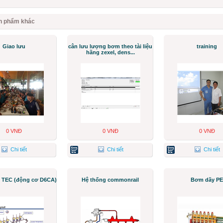
n phẩm khác
Giao lưu
cân lưu lượng bơm theo tài liệu
training
hãng zexel, dens...
0 VNĐ
0 VNĐ
0 VNĐ
Chi tiết
Chi tiết
Chi tiết
TEC (động cơ D6CA)
Hệ thống commonrail
Bơm dãy PE