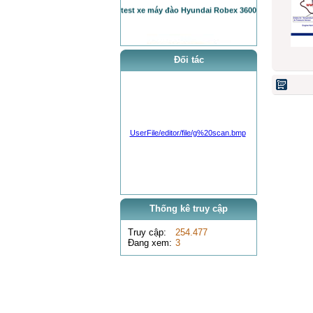
Đối tác
0 VNĐ
xe nâng container
UserFile/editor/file/g%20scan.bmp
Thống kê truy cập
Truy cập:
254.477
Đang xem:
3
0 VNĐ
xe nâng container