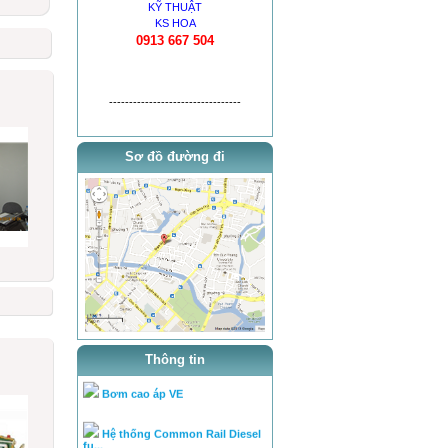
KỸ THUẬT
KS HOA
0913 667 504
thông báo khai trương
---------------------------------
tra ty, béc của bơm theo tai l...
Sơ đồ đường đi
tra ty, béc của bơm theo tai l...
cân lưu lượng bơm theo tài
liệ...
Chuyên cân chỉnh bơm béc
theo...
Hệ PowerTec (động cơ D6CA)
Bơm cao áp PE (bơm dãy)
Thông tin
Bơm cao áp VE
Hệ thống Common Rail Diesel
fu...