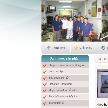
Trang chủ
Giới thiệu
Danh mục sản phẩm
YA
chuyên sữa chữa các dòng xe
bơm cao áp
Cơ Sở MƯỞI NHỎ sẽ khai trương
vào ngày mùng 6 tết Quí Mão 2023.
Béc phun điện tử
Linh kiện - phụ tùng
Máy chuẩn đoán lỗi ô tô
Phục hồi ty bơm thủy lực
Trang thiết bị
Khóa hu