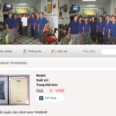
Sản phẩm
Thông tin
Liên hệ
Tìm kiếm
NMAR TRAINNING
Model:
Xuất xứ:
Trạng thái kho:
Giá:
0
VNĐ
Giỏ hàng
ấn luyện cân chỉnh bơm YANMAR