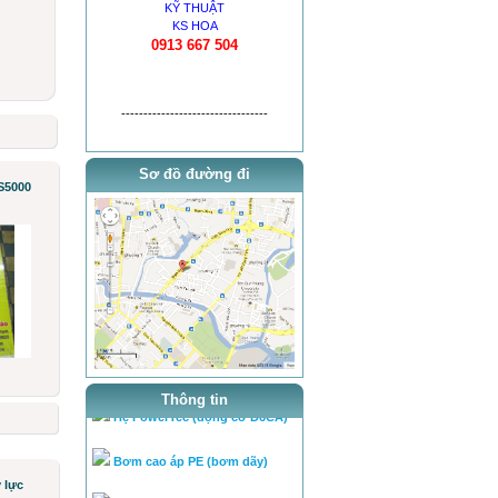
KỸ THUẬT
KS HOA
0913 667 504
---------------------------------
thông báo khai trương
Sơ đồ đường đi
S5000
tra ty, béc của bơm theo tai l...
tra ty, béc của bơm theo tai l...
cân lưu lượng bơm theo tài
liệ...
Chuyên cân chỉnh bơm béc
theo...
Hệ PowerTec (động cơ D6CA)
Thông tin
Bơm cao áp PE (bơm dãy)
Bơm cao áp VE
 lực