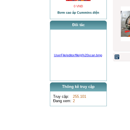
Bơm cao áp Cummins điện
Đối tác
0 VNĐ
UserFile/editor/file/g%20scan.bmp
test xe máy đào Hyundai Robex 3600
Thống kê truy cập
Truy cập:
255.101
Đang xem:
2
0 VNĐ
xe nâng container