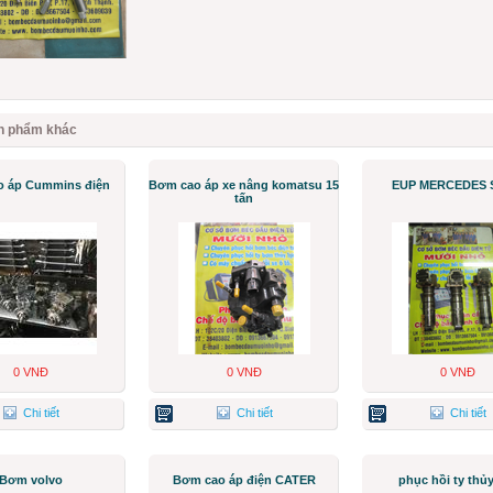
n phẩm khác
 áp Cummins điện
Bơm cao áp xe nâng komatsu 15
EUP MERCEDES 
tấn
0 VNĐ
0 VNĐ
0 VNĐ
Chi tiết
Chi tiết
Chi tiết
Bơm volvo
Bơm cao áp điện CATER
phục hồi ty thủy