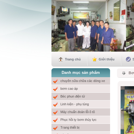
Trang chủ
Giới thiệu
Danh mục sản phẩm
Bơ
chuyên sữa chữa các dòng xe
bơm cao áp
Béc phun điện tử
Linh kiện - phụ tùng
Máy chuẩn đoán lỗi ô tô
Phục hồi ty bơm thủy lực
Trang thiết bị