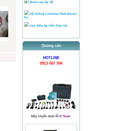
Hệ thống Common Rail Diesel
fu...
van điều áp trên ống rail
Quảng cáo
HOTLINE
0913 667 504
Máy chuẩn đoán lỗi
G Scan