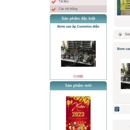
Tài liệu
Các hệ thống
Sản phẩm đặc biệt
Cơ Sở MƯỞI NHỎ sẽ khai trương
vào ngày mùng 6 tết Quí Mão 2023.
Bơm cao áp Cummins điện
Sả
Bơm cao
0 VNĐ
0 VNĐ
Chúc Mừng năm Mới
Sản phẩm mới
0 VNĐ